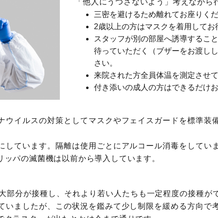
「他人にうつさないよう」考えながら
三密を避けるため離れてお座りく
2歳以上の方はマスクを着用してお
スタッフが別の部屋へ誘導するこ
待っていただく（ブザーをお渡し
さい。
来院された方全員体温を測定させ
付き添いの成人の方はできるだけ
ナウイルスの対策としてマスクやフェイスガードを標準装
にしています。隔離は使用ごとにアルコール消毒をしてい
リッパの滅菌機は以前から導入しています。
の大部分が接種し、それより若い人たちも一定程度の接種が
ていましたが、この状況を鑑みて少し制限を緩める方向で