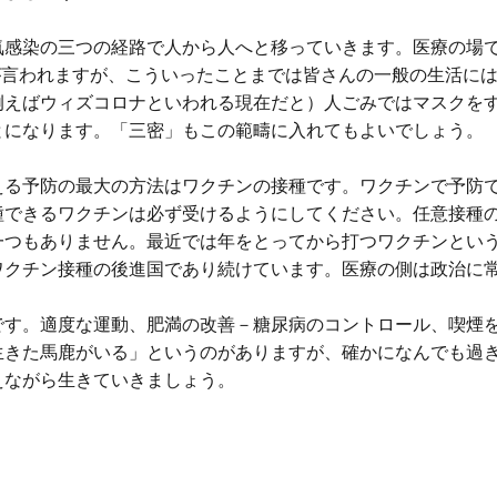
の三つの経路で人から人へと移っていきます。医療の場ではuniver
onということが言われますが、こういったことまでは皆さんの一般の生
例えばウィズコロナといわれる現在だと）人ごみではマスクを
とになります。「三密」もこの範疇に入れてもよいでしょう。
える予防の最大の方法はワクチンの接種です。ワクチンで予防で
種できるワクチンは必ず受けるようにしてください。任意接種
一つもありません。最近では年をとってから打つワクチンとい
ワクチン接種の後進国であり続けています。医療の側は政治に
です。適度な運動、肥満の改善－糖尿病のコントロール、喫煙
生きた馬鹿がいる」というのがありますが、確かになんでも過
えながら生きていきましょう。