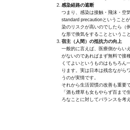
感染経路の遮断
つまり、感染は接触・飛沫・空気感染
standard precauti
染のリスクが高いのでしたら（
な形で換気をすることというこ
宿主（人間）の抵抗力の向上
一般的に言えば、医療側からい
がないのであればまず無料で接
くてよいというものはもちろん
ります。実は日本は残念ながら
うのが実情です。
それから生活習慣の改善も重要
「酒も煙草も女もやらず百まで
ろなことに対してバランスを考