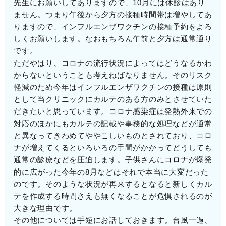
先生にお願いしてありますので、10月には休診はあり
ません。つまり午後から夕方の接種時間帯は増やしてあ
りますので、インフルエンザワクチンの接種予約をよろ
しくお願いします。なおもちろん午前と夕方は通常通り
です。
ただやはり、コロナの流行状況によってはどうなるかわ
からないということも考えねばなりません。そのリスク
軽減のため今年はインフルエンザワクチンの接種は原則
として当クリニックにカルテのある方のみとさせていた
だきたいと思っています。コロナ感染症は発熱外来での
対応のほかにもカルテの記載や事務的な処理などが通常
と異なってきわめてややこしいものとされており、コロ
ナが増えてくるといろいろの手間がかかってどうしても
通常の診療などを圧迫します。子供さんにコロナが爆発
的に広がった今年の8月などはそれで本当に大変だった
のです。そのような状況が再来するとなると新しくカル
テを作成する時間さえも無くなることが危惧されるのが
大きな理由です。
その他については手短にお話しておきます。台風一過、