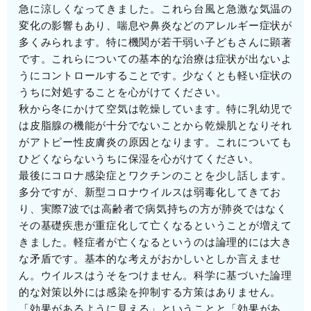
急に涼しくなってきました。これら台風と急激な気温の
変化の影響もあり、喘息や鼻炎などのアレルギー症状が
多くみられます。特に機関が若干弱い子どもさんに顕著
です。これらについての基本的な治療は症状が出ないよ
うにコントロールすることです。少なくとも軽い症状の
うちに対処することを心がけてください。
秋から冬にかけて空気は乾燥しています。特に乳幼児で
は皮脂腺の機能が十分でないことから乾燥肌となりそれ
がアトピー性皮膚炎の原因となります。これについても
ひどくならないうちに保湿を心がけてください。
最後にコロナ感染症とワクチンのことを少し話します。
多分ですが、新型コロナウイルスは弱毒化してきてお
り、実際7波では高齢者で病気持ちの方が肺炎ではなく
その基礎疾患が重症化して亡くなるということが増えて
きました。軽症者が亡くなるというのは論理的には大き
な矛盾です。基本的な考えがおかしいとしか言えませ
ん。ウイルスはうそをつけません。科学に基づいた論理
的な対策以外には感染を抑制する方策はありません。
「効果があるように見える」ということと「効果があ