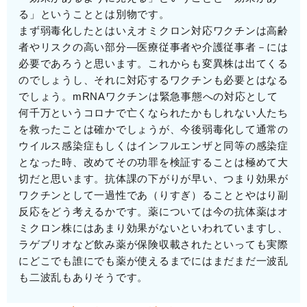
る」ということとは別物です。
まず弱毒化したとはいえオミクロン対応ワクチンは高齢
者やリスクの高い部分―医療従事者や介護従事者－には
必要であろうと思います。これからも変異株は出てくる
のでしょうし、それに対応するワクチンも必要とはなる
でしょう。mRNAワクチンは緊急事態への対応として
何千万というコロナで亡くなられたかもしれない人たち
を救ったことは確かでしょうが、今後弱毒化して通常の
ウイルス感染症もしくはインフルエンザと同等の感染症
となった時、改めてその功罪を検証することは極めて大
切だと思います。抗体課の下がりが早い、つまり効果が
ワクチンとして一過性であ（りすぎ）ることとやはり副
反応をどう考えるかです。薬については今の抗体薬はオ
ミクロン株にはあまり効果がないといわれていますし、
ラゲブリオなど飲み薬が保険収載されたといっても実際
にどこでも誰にでも薬が使えるまでにはまだまだ一波乱
も二波乱もありそうです。