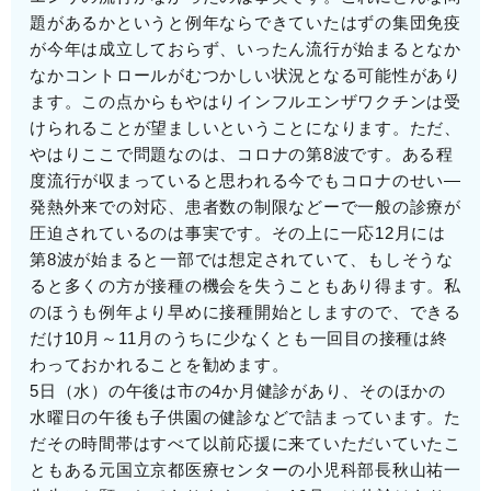
題があるかというと例年ならできていたはずの集団免疫
が今年は成立しておらず、いったん流行が始まるとなか
なかコントロールがむつかしい状況となる可能性があり
ます。この点からもやはりインフルエンザワクチンは受
けられることが望ましいということになります。ただ、
やはりここで問題なのは、コロナの第8波です。ある程
度流行が収まっていると思われる今でもコロナのせい―
発熱外来での対応、患者数の制限などーで一般の診療が
圧迫されているのは事実です。その上に一応12月には
第8波が始まると一部では想定されていて、もしそうな
ると多くの方が接種の機会を失うこともあり得ます。私
のほうも例年より早めに接種開始としますので、できる
だけ10月～11月のうちに少なくとも一回目の接種は終
わっておかれることを勧めます。
5日（水）の午後は市の4か月健診があり、そのほかの
水曜日の午後も子供園の健診などで詰まっています。た
だその時間帯はすべて以前応援に来ていただいていたこ
ともある元国立京都医療センターの小児科部長秋山祐一