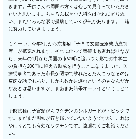
きます。子供さんの周囲の方々は心して見守っていただき
たいと思います。もちろん我々小児科医はそれに寄り添
い、またいろんな形で援助していく役割があります。一緒
に努力していきましょう。
もう一つ、今年9月から京都府「子育て支援医療費助成制
度」が拡充されます。それに伴って舞鶴市も遅ればせなが
ら、来年の1月から周囲の市や町に追いつく形での中学生
の負担を200円に抑える助成を行うことになりました。医
療従事者であった市長が選挙で敗れたとたんこうなるのは
皮肉な話でもあり、しかも数か月遅れというのもなんだか
なあとは思いますが、まあまあ結果オーライということで
しょう。
予防接種は子宮頸がんワクチンのシルガードがトピックで
す。まだまだ周知が行き届いていないようですが、これは
やはりとても有効なワクチンです。遠慮なくご相談くださ
い。