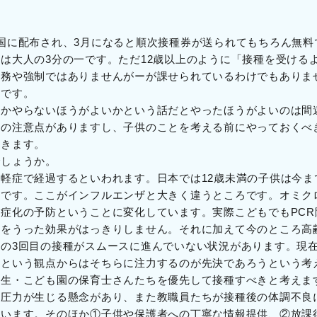
国に配布され、3月になると順次接種券が送られてもちろん無料
は大人の3分の一です。ただ12歳以上のように「接種を受ける
義務や強制ではありませんがーが課せられているわけでもありま
のです。
いかやらないほうがよいかという話だとやったほうがよいのは間
ろの注意点がありますし、子供のことを考える前にやっておくべ
いきます。
でしょうか。
軽症で経過するといわれます。日本では12歳未満の子供は今ま
とです。ここがインフルエンザと大きく違うところです。オミク
症化の予防ということに変化しています。実際こどもでもPC
ンをうった効果がはっきりしません。それに加えて今のところ高
の3回目の接種がスムースに進んでいない状況があります。現
防という観点からはそちらに注力するのが先決であろうという考
先生・こども園の保育士さんたちを優先して接種すべきと考えま
調圧力が生じる懸念があり、また教職員たちが接種後の体調不良
ています。そのほか①子供や保護者への丁寧な情報提供、②放課