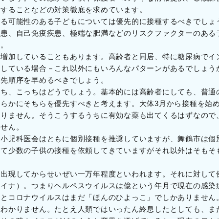
伴することなどの対策徹底を求めています。
する可能性のある子どもについては優先的に接種するべきでしょ
疾患、自己免疫疾患、極端な肥満などのリスクファクターのある
す。
が増加していることもあります。高齢者と同居、特に糖尿病でイ
居している場合－これ以外にもいろんなパターンがあるでしょう
優先順序を早めるべきでしょう。
たち、こっちはどうでしょう。基本的には高齢者にしても、普通
らかにそちらを優先すべきと考えます。大体3月から接種を始め
かりません。そうこうするうちに有効な薬も出てくるはずなので
ません。
・小児科医会はともに個別接種を推奨していますが、舞鶴市は個
めて少数の子供の接種を依頼してきていますがそれ以外はそもそ
に出現してからせいぜい一万年程度といわれます。それに対して
カイナ）。つまりヘルペスウイルスは億という年月で現在の感染
るとコロナウイルスはまだ「ほんのひよっこ」でしかありません
もわかりません。たとえ人類ではいったん終息したとしても、ま