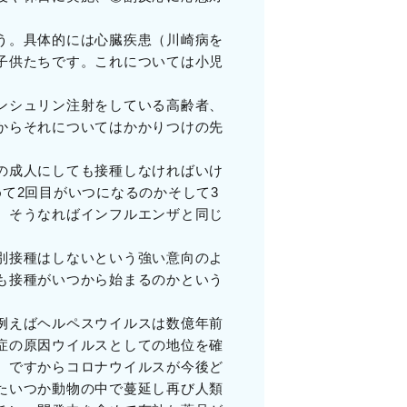
う。具体的には心臓疾患（川崎病を
子供たちです。これについては小児
ンシュリン注射をしている高齢者、
からそれについてはかかりつけの先
の成人にしても接種しなければいけ
て2回目がいつになるのかそして3
、そうなればインフルエンザと同じ
別接種はしないという強い意向のよ
も接種がいつから始まるのかという
例えばヘルペスウイルスは数億年前
症の原因ウイルスとしての地位を確
。ですからコロナウイルスが今後ど
たいつか動物の中で蔓延し再び人類