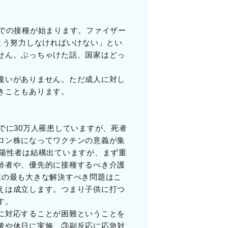
での接種が始まります。ファイザー
よう努力しなければいけない」とい
せん。ぶっちゃけた話、国家はどっ
違いがありません。ただ成人に対し
きこともあります。
でに30万人罹患していますが、死者
ロン株になってワクチンの意義が集
R陽性者は結構出ていますが、まず重
齢者や、優先的に接種するべき介護
在の最も大きな解決すべき問題はこ
えは成立します。つまり子供に打つ
す。
に対応することが困難ということを
後や休日に実施、③副反応に応急対