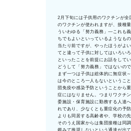
2月下旬には子供用のワクチンが全
のワクチンが使われますが、接種量
ういわゆる「努力義務」―これも
ちでもよいといっているようなも
当たり前ですが、やったほうがよ
てと違って子供に対してはいろい
といったことを前提にお話をして
どうして「努力義務」ではないの
まず一つは子供は総体的に無症状～
は今のところ一人もないというこ
団免疫や感染予防ということから重
症にはなりません。つまりワクチ
委施設・保育施設に勤務する人達へ
れであり、少なくとも重症化の予
よりも同居する高齢者や、学校の
そのうえ国家からは集団接種は同
鑑みて推奨しないという通達が出