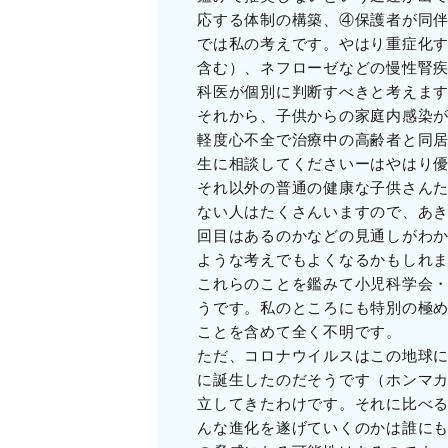
応する体制の構築、④保護者が同
では私の考えです。やはり重症化
含む）、ネフローゼなどの慢性腎
科医が個別に判断すべきと考えま
それから、子供からの家庭内感染
軽度心不全で治療中の高齢者と同
生に相談してくださいーはやはり
それ以外の普通の健康な子供さん
ない人はたくさんいますので、あき
回目はあるのかなどの見通しがわ
ような考えでもよくなるかもしれ
これらのことを鑑みて小児科学会
うです。私のところにも特別の極
ことを含めて全く不明です。
ただ、コロナウイルスはこの地球
に誕生したのだそうです（ホンマ
立してきたわけです。それに比べ
んな進化を遂げていくのかは誰に